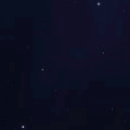
控制方式：全自动控制
分享：
扫一扫在手机上阅读本文章