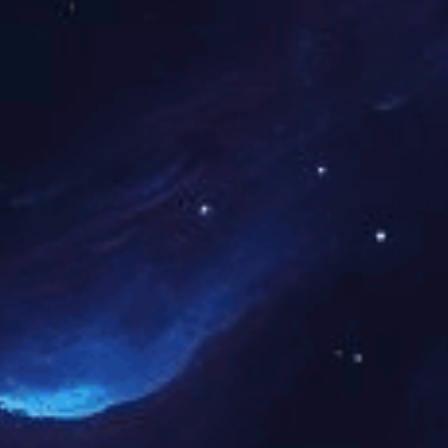
工作压力范围：0.7~1.0Mpa
平均耗气量：3%（行业标准5-6%）
公称压力露点：-20℃（-40℃压力露点可选）
进口温度：≥120℃