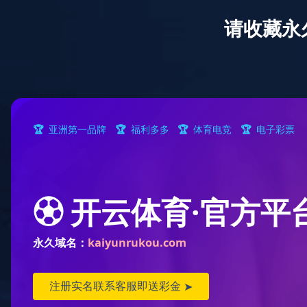
MK体育（中国）
产品中心
空气压缩机系列
无油空气压缩机
离心式mk体育在线官网
微油空气压缩机
中高压活塞机
医用静音无油mk体育在线官网
mk体育在线官网配件
冷冻水设备
MK体育（中国）
压缩空气净化设备
干燥机
精密过滤器
管路系统
不锈钢超级管路
铝合金超级管路
解决方案