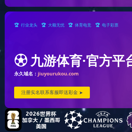
技术支持
新闻中心
公司动态
业界资讯
关于我们
MK体育（中国）